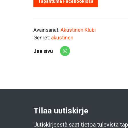
Tapahtuma Facebookissa
Avainsanat:
Akustinen Klubi
Genret:
akustinen
Jaa sivu
Share via Whatsapp
Tilaa uutiskirje
Uutiskirjeestä saat tietoa tulevista t