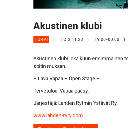
Akustinen klubi
TORVI
TO 2.11.23
19.00-00.00
Akustinen klubi joka kuun ensimmäinen tor
soitin mukaan.
– Lava Vapaa – Open Stage –
Tervetuloa. Vapaa pääsy.
Järjestäjä: Lahden Rytmin Ystävät Ry.
www.lahden-ryry.com