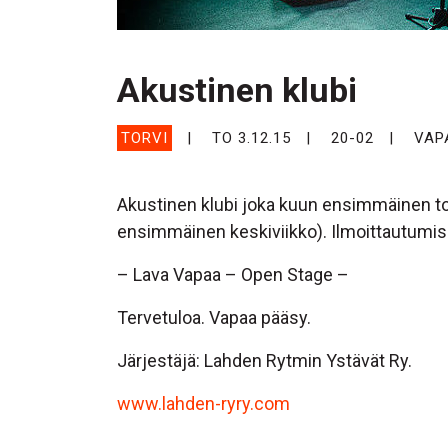
Akustinen klubi
TORVI
TO 3.12.15
20-02
VAP
Akustinen klubi joka kuun ensimmäinen to
ensimmäinen keskiviikko). Ilmoittautumise
– Lava Vapaa – Open Stage –
Tervetuloa. Vapaa pääsy.
Järjestäjä: Lahden Rytmin Ystävät Ry.
www.lahden-ryry.com