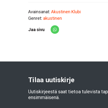
Avainsanat:
Akustinen Klubi
Genret:
akustinen
Jaa sivu
Share via Whatsapp
Tilaa uutiskirje
Uutiskirjeestä saat tietoa tulevista t
ensimmäisenä.