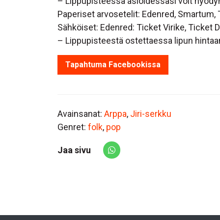
– Lippupisteessä asioidessasi voit hyödy
Paperiset arvosetelit: Edenred, Smartum, 
Sähköiset: Edenred: Ticket Virike, Ticket
– Lippupisteestä ostettaessa lipun hinta
Tapahtuma Facebookissa
Avainsanat:
Arppa
,
Jiri-serkku
Genret:
folk
,
pop
Jaa sivu
Share via Whatsapp