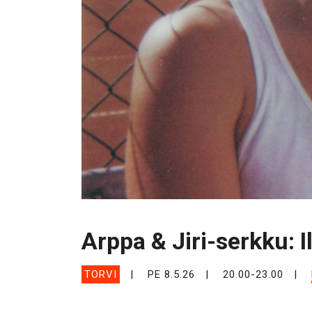
Arppa & Jiri-serkku: I
TORVI
PE 8.5.26
20.00-23.00