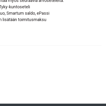
ntää myös seuraavia arvoseteleitä:
Tyky-kuntoseteli
 Duo, Smartum saldo, ePassi
an lisätään toimitusmaksu