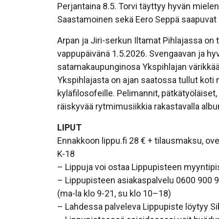
Perjantaina 8.5. Torvi täyttyy hyvän miele
Saastamoinen sekä Eero Seppä saapuvat L
Arpan ja Jiri-serkun Iltamat Pihlajassa on 
vappupäivänä 1.5.2026. Svengaavan ja hyv
satamakaupunginosa Ykspihlajan värikkääs
Ykspihlajasta on ajan saatossa tullut koti nii
kyläfilosofeille. Pelimannit, pätkätyöläiset,
räiskyvää rytmimusiikkia rakastavalla album
LIPUT
Ennakkoon lippu.fi 28 € + tilausmaksu, ove
K-18
– Lippuja voi ostaa Lippupisteen myyntip
– Lippupisteen asiakaspalvelu 0600 900 
(ma-la klo 9-21, su klo 10–18)
– Lahdessa palveleva Lippupiste löytyy Sib