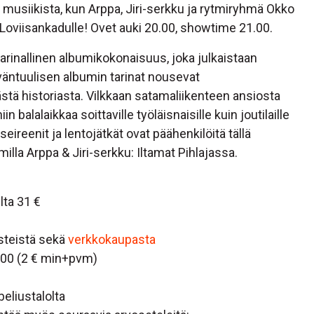
n musiikista, kun Arppa, Jiri-serkku ja rytmiryhmä Okko
oviisankadulle! Ovet auki 20.00, showtime 21.00.
tarinallinen albumikokonaisuus, joka julkaistaan
äntuulisen albumin tarinat nousevat
tä historiasta. Vilkkaan satamaliikenteen ansiosta
n balalaikkaa soittaville työläisnaisille kuin joutilaille
 seireenit ja lentojätkät ovat päähenkilöitä tällä
illa Arppa & Jiri-serkku: Iltamat Pihlajassa.
lta 31 €
isteistä sekä
verkkokaupasta
900 (2 € min+pvm)
eliustalolta