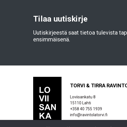
Tilaa uutiskirje
Uutiskirjeestä saat tietoa tulevista t
ensimmäisenä.
TORVI & TIRRA RAVINT
Loviisankatu 8
15110 Lahti
+358 40 755 1939
info@ravintolatorvi.fi