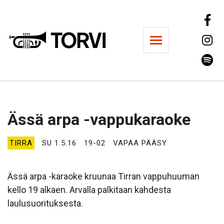
Ravintola Torvi
Ässä arpa -vappukaraoke
TIRRA
SU 1.5.16
19-02
VAPAA PÄÄSY
Ässä arpa -karaoke kruunaa Tirran vappuhuuman
kello 19 alkaen. Arvalla palkitaan kahdesta
laulusuorituksesta.