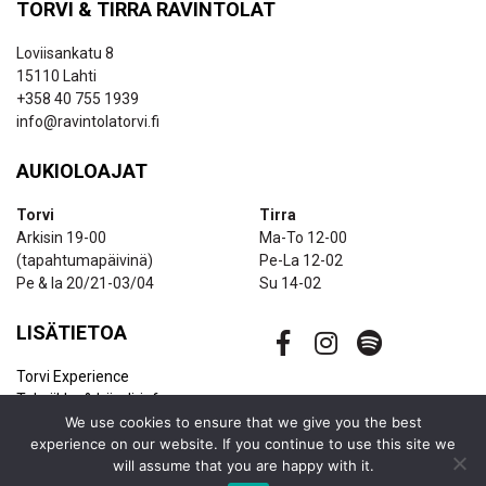
TORVI & TIRRA RAVINTOLAT
Loviisankatu 8
15110 Lahti
+358 40 755 1939
info@ravintolatorvi.fi
AUKIOLOAJAT
Torvi
Tirra
Arkisin 19-00
Ma-To 12-00
(tapahtumapäivinä)
Pe-La 12-02
Pe & la 20/21-03/04
Su 14-02
LISÄTIETOA
Torvi Experience
Tekniikka & bändi-info
Ravintolapalvelut
We use cookies to ensure that we give you the best
experience on our website. If you continue to use this site we
Uutiskirje
will assume that you are happy with it.
Yhteystiedot