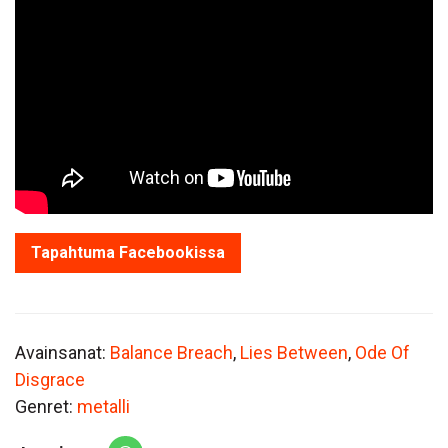
Tapahtuma Facebookissa
Avainsanat:
Balance Breach
,
Lies Between
,
Ode Of
Disgrace
Genret:
metalli