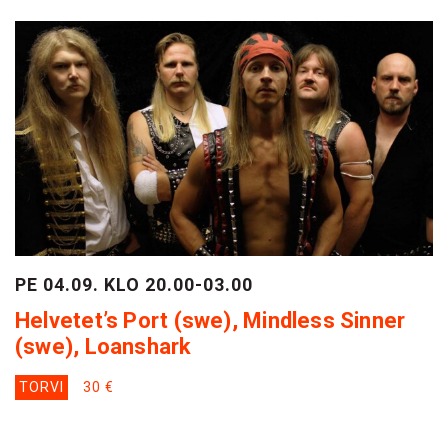
PE 04.09. KLO 20.00-03.00
Helvetet’s Port (swe), Mindless Sinner
(swe), Loanshark
TORVI
30 €