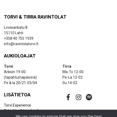
TORVI & TIRRA RAVINTOLAT
Loviisankatu 8
15110 Lahti
+358 40 755 1939
info@ravintolatorvi.fi
AUKIOLOAJAT
Torvi
Tirra
Arkisin 19-00
Ma-To 12-00
(tapahtumapäivinä)
Pe-La 12-02
Pe & la 20/21-03/04
Su 14-02
LISÄTIETOA
Torvi Experience
Tekniikka & bändi-info
Ravintolapalvelut
We use cookies to ensure that we give you the best