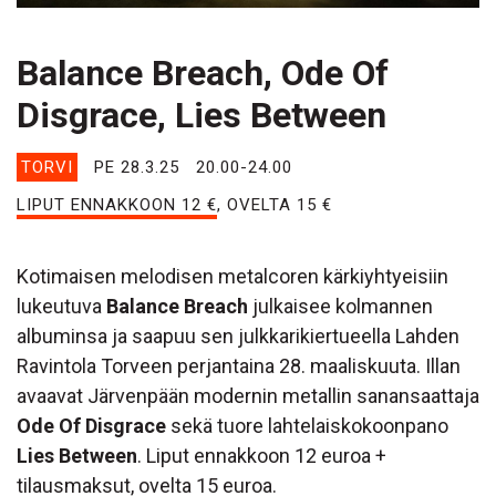
Balance Breach, Ode Of
Disgrace, Lies Between
TORVI
PE 28.3.25
20.00-24.00
LIPUT ENNAKKOON 12 €
, OVELTA 15 €
Kotimaisen melodisen metalcoren kärkiyhtyeisiin
lukeutuva
Balance Breach
julkaisee kolmannen
albuminsa ja saapuu sen julkkarikiertueella Lahden
Ravintola Torveen perjantaina 28. maaliskuuta. Illan
avaavat Järvenpään modernin metallin sanansaattaja
Ode Of Disgrace
sekä tuore lahtelaiskokoonpano
Lies Between
. Liput ennakkoon 12 euroa +
tilausmaksut, ovelta 15 euroa.