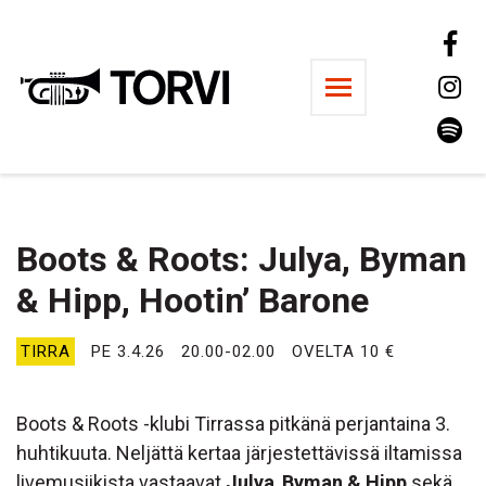
Ravintola Torvi
Boots & Roots: Julya, Byman
& Hipp, Hootin’ Barone
TIRRA
PE 3.4.26
20.00-02.00
OVELTA 10 €
Boots & Roots -klubi Tirrassa pitkänä perjantaina 3.
huhtikuuta. Neljättä kertaa järjestettävissä iltamissa
livemusiikista vastaavat
Julya
,
Byman & Hipp
sekä