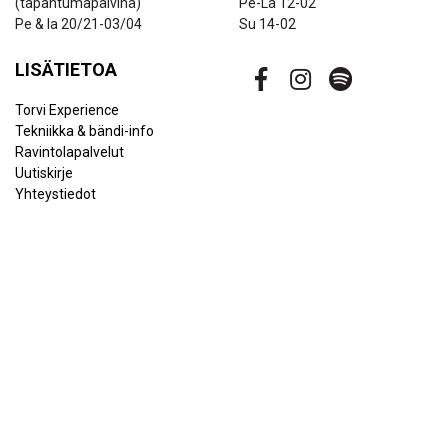
(tapahtumapäivinä)
Pe-La 12-02
Pe & la 20/21-03/04
Su 14-02
LISÄTIETOA
Torvi Experience
Tekniikka & bändi-info
Ravintolapalvelut
Uutiskirje
Yhteystiedot