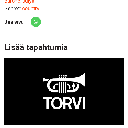
Barone
,
Julya
Genret:
country
Jaa sivu
Share via Whatsapp
Lisää tapahtumia