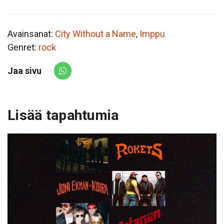
Avainsanat:
City Without a Name
,
Imppu
Genret:
rock
Jaa sivu
Share via Whatsapp
Lisää tapahtumia