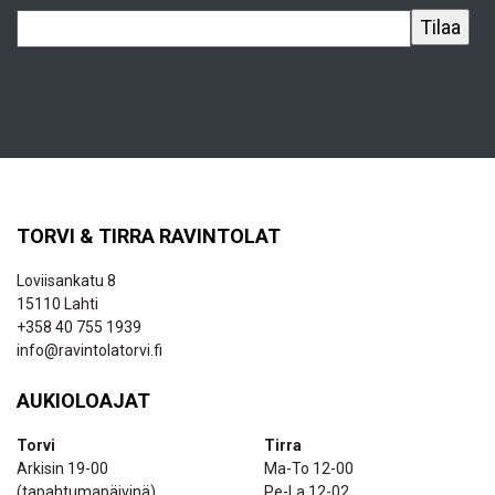
TORVI & TIRRA RAVINTOLAT
Loviisankatu 8
15110 Lahti
+358 40 755 1939
info@ravintolatorvi.fi
AUKIOLOAJAT
Torvi
Tirra
Arkisin 19-00
Ma-To 12-00
(tapahtumapäivinä)
Pe-La 12-02