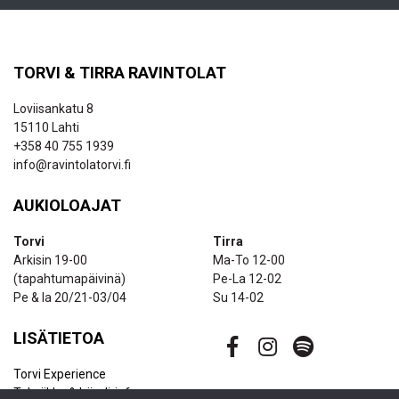
TORVI & TIRRA RAVINTOLAT
Loviisankatu 8
15110 Lahti
+358 40 755 1939
info@ravintolatorvi.fi
AUKIOLOAJAT
Torvi
Tirra
Arkisin 19-00
Ma-To 12-00
(tapahtumapäivinä)
Pe-La 12-02
Pe & la 20/21-03/04
Su 14-02
LISÄTIETOA
Torvi Experience
Tekniikka & bändi-info