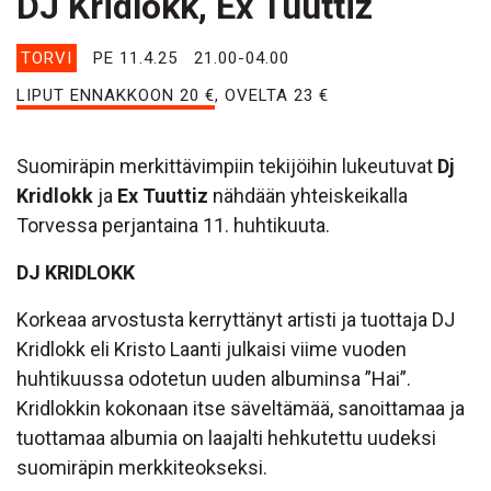
DJ Kridlokk, Ex Tuuttiz
TORVI
PE 11.4.25
21.00-04.00
LIPUT ENNAKKOON 20 €
, OVELTA 23 €
Suomiräpin merkittävimpiin tekijöihin lukeutuvat
Dj
Kridlokk
ja
Ex Tuuttiz
nähdään yhteiskeikalla
Torvessa perjantaina 11. huhtikuuta.
DJ KRIDLOKK
Korkeaa arvostusta kerryttänyt artisti ja tuottaja DJ
Kridlokk eli Kristo Laanti julkaisi viime vuoden
huhtikuussa odotetun uuden albuminsa ”Hai”.
Kridlokkin kokonaan itse säveltämää, sanoittamaa ja
tuottamaa albumia on laajalti hehkutettu uudeksi
suomiräpin merkkiteokseksi.