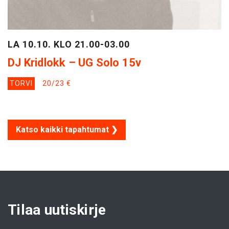
LA 10.10. KLO 21.00-03.00
DJ Kridlokk – UG Solo 15v
TORVI
20/23 €
Katso kaikki tapahtumat ❯
Tilaa uutiskirje