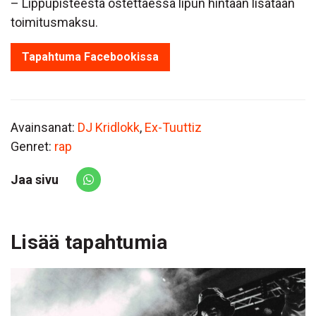
– Lippupisteestä ostettaessa lipun hintaan lisätään
toimitusmaksu.
Tapahtuma Facebookissa
Avainsanat:
DJ Kridlokk
,
Ex-Tuuttiz
Genret:
rap
Jaa sivu
Share via Whatsapp
Lisää tapahtumia