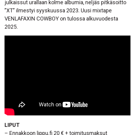
julkaissut urallaan kolme albumia, neljäs pitkäsoitto
”XT” ilmestyi syyskuussa 2023. Uusi mixtape
VENLAFAXIN COWBOY on tulossa alkuvuodesta
2025.
LIPUT
– Ennakkoon lippu.fi 20 € + toimitusmaksut