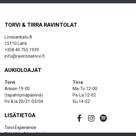
TORVI & TIRRA RAVINTOLAT
Loviisankatu 8
15110 Lahti
+358 40 755 1939
info@ravintolatorvi.fi
AUKIOLOAJAT
Torvi
Tirra
Arkisin 19-00
Ma-To 12-00
(tapahtumapäivinä)
Pe-La 12-02
Pe & la 20/21-03/04
Su 14-02
LISÄTIETOA
Torvi Experience
Tekniikka & bändi-info