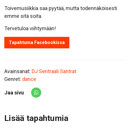
Toivemusiikkia saa pyytää, mutta todennäköisesti
emme sitä soita.
Tervetuloa viihtymään!
Tapahtuma Facebookissa
Avainsanat:
DJ Sentraali Santrat
Genret:
dance
Jaa sivu
Share via Whatsapp
Lisää tapahtumia