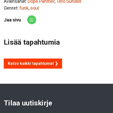
Avainsanat:
Dope Panther
,
Tero Sundell
Genret:
funk
,
soul
Jaa sivu
Share via Whatsapp
Lisää tapahtumia
Katso kaikki tapahtumat ❯
Tilaa uutiskirje