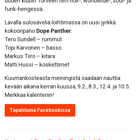
uuden klubin Torveen film noir-, worldwide-, soul- ja
funk-hengessä.
Lavalla sulosäveliä loihtimassa on uusi jyrkkä
kokoonpano
Dope Panther
:
Tero Sundell – rummut
Topi Karvonen – basso
Markus Tiiro – kitara
Matti Hussi – koskettimet
Kuumankosteasta meiningistä saadaan nauttia
kevään aikana kerran kuussa, 9.2., 8.3., 12.4. ja 10.5.
Merkkaa kalenteriin!
Tapahtuma Facebookissa