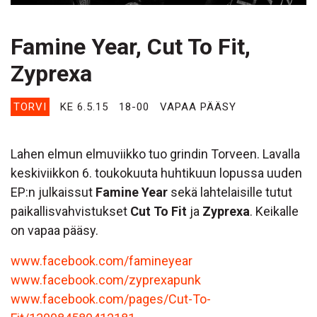
Famine Year, Cut To Fit,
Zyprexa
TORVI
KE 6.5.15
18-00
VAPAA PÄÄSY
Lahen elmun elmuviikko tuo grindin Torveen. Lavalla
keskiviikkon 6. toukokuuta huhtikuun lopussa uuden
EP:n julkaissut
Famine Year
sekä lahtelaisille tutut
paikallisvahvistukset
Cut To Fit
ja
Zyprexa
. Keikalle
on vapaa pääsy.
www.facebook.com/famineyear
www.facebook.com/zyprexapunk
www.facebook.com/pages/Cut-To-