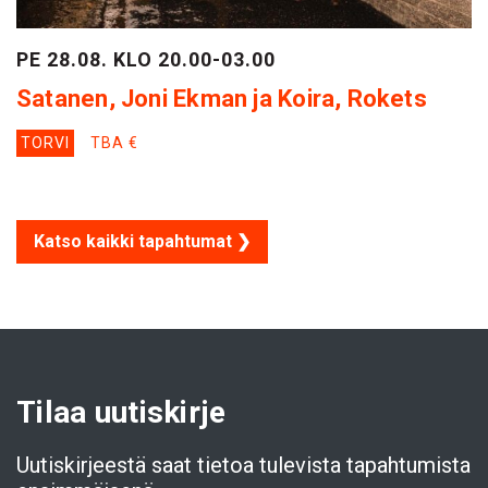
PE 28.08. KLO 20.00-03.00
Satanen, Joni Ekman ja Koira, Rokets
TORVI
TBA €
Katso kaikki tapahtumat ❯
Tilaa uutiskirje
Uutiskirjeestä saat tietoa tulevista tapahtumista