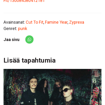
Fit/130084580412181
Avainsanat:
Cut To Fit
,
Famine Year
,
Zyprexa
Genret:
punk
Jaa sivu
Share via Whatsapp
Lisää tapahtumia