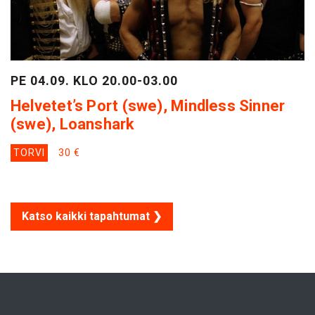
PE 04.09. KLO 20.00-03.00
Helvetet’s Port (swe), Mindless Sinner
(swe), Loanshark
TORVI
30 €
Katso kaikki tapahtumat ❯