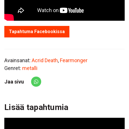
Tapahtuma Facebookissa
Avainsanat:
Acrid Death
,
Fearmonger
Genret:
metalli
Jaa sivu
Share via Whatsapp
Lisää tapahtumia