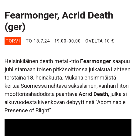
Fearmonger, Acrid Death
(ger)
TORVI
TO 18.7.24
19.00-00.00
OVELTA 10 €
Helsinkiläinen death metal -trio
Fearmonger
saapuu
juhlistamaan toisen pitkäsoittonsa julkaisua Lahteen
torstaina 18. heinäkuuta. Mukana ensimmäistä
kertaa Suomessa nähtävä saksalainen, vanhan liiton
moottorisahadödistä paahtava
Acrid Death
, julkaisi
alkuvuodesta kivenkovan debyyttinsä ”Abominable
Presence of Blight”.