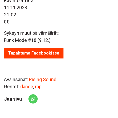
Ravintola Tirra
11.11.2023
21-02
0€
Syksyn muut päivämäärät:
Funk Mode #18 (9.12.)
Tapahtuma Facebookissa
Avainsanat:
Rising Sound
Genret:
dance
,
rap
Jaa sivu
Share via Whatsapp