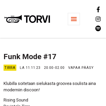
Ravintola Torvi
Funk Mode #17
TIRRA
LA 11.11.23
20.00-02.00
VAPAA PÄÄSY
Klubilla soitetaan sielukasta groovea soulista aina
moderniin discoon!
Rising Sound