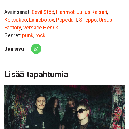
Avainsanat:
Eevil Stöö
,
Hahmot
,
Julius Keisari
,
Koksukoo
,
Lähiöbotox
,
Popeda T
,
STeppo
,
Ursus
Factory
,
Versace Henrik
Genret:
punk
,
rock
Jaa sivu
Share via Whatsapp
Lisää tapahtumia