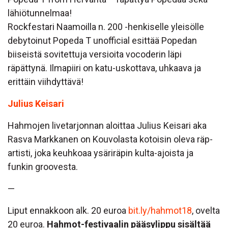
lähiötunnelmaa!
Rockfestari Naamoilla n. 200 -henkiselle yleisölle
debytoinut Popeda T unofficial esittää Popedan
biiseistä sovitettuja versioita vocoderin läpi
räpättynä. Ilmapiiri on katu-uskottava, uhkaava ja
erittäin viihdyttävä!
Julius Keisari
Hahmojen livetarjonnan aloittaa Julius Keisari aka
Rasva Markkanen on Kouvolasta kotoisin oleva räp-
artisti, joka keuhkoaa ysäriräpin kulta-ajoista ja
funkin groovesta.
—
Liput ennakkoon alk. 20 euroa
bit.ly/hahmot18
, ovelta
20 euroa.
Hahmot-festivaalin pääsylippu sisältää