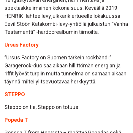
spektaakkelimainen kokonaisuus. Keväällä 2019
HENRIK! lähtee levyjulkkarikiertueelle lokakuussa
Eevil Stöön Katakombi-levy-yhtiöllä julkaistun ”Vanha
Testamentti” -hardcorealbumin tiimoilta.
Ursus Factory
”Ursus Factory on Suomen tärkein rockbändi.”
Garagerock-duo saa aikaan hillittömän energian ja
riffit lyövät turpiin mutta tunnelma on samaan aikaan
täynnä miltei ylitsevuotavaa herkkyyttä.
STEPPO
Steppo on tie, Steppo on totuus.
Popeda T
Popeda T from Hervanta – räpättyä Popedaa sekä