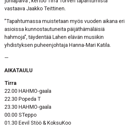
juhlapäivä”, kertoo Tirra Torven tapahtumista
vastaava Jaakko Teittinen.
”Tapahtumassa muistetaan myös vuoden aikana eri
asioissa kunnostautuneita päijäthämäläisiä
hahmoja”, täydentää Lahen elävän musiikin
yhdistyksen puheenjohtaja Hanna-Mari Katila.
—
AIKATAULU
Tirra
22.00 HAHMO-gaala
22.30 Popeda T
23.30 HAHMO-gaala
00.00 STeppo
01.30 Eevil Stöö & KoksuKoo