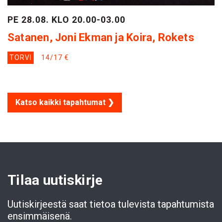
PE 28.08. KLO 20.00-03.00
Satanen, Joni Ekman ja Koira, Rokets
TORVI
14/17 €
Katso kaikki tapahtumat ❯
Tilaa uutiskirje
Uutiskirjeestä saat tietoa tulevista tapahtumista
ensimmäisenä.