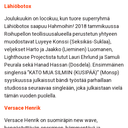
Lähiöbotox
Joulukuukin on locokuu, kun tuore superryhmä
Lähiöbotox saapuu Hahmoihin! 2018 tammikuussa
Roihupellon teollisuusalueella perustetun yhtyeen
muodostavat Luyeye Konssi (Seksikäs-Suklaa),
veljekset Harto ja Jaakko (Lieminen) Luomanen,
Lighthouse Projectista tutut Lauri Ehrlund ja Samuli
Peurala sekä Hanad Hassan (Dosdela). Ensimmäinen
singlensä ”KATO MUA SILMIIN (KUSIPÄÄ)” (Monsp)
syyskuussa julkaissut bändi työstää parhaillaan
studiossa seuraavaa singleään, joka julkaistaan vielä
tämän vuoden puolella.
Versace Henrik
Versace Henrik on suomiräpin new wave,
hengästyttävän energinen, hämmentävä ja