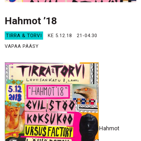
Hahmot ’18
TIRRA & TORVI
KE 5.12.18
21-04.30
VAPAA PÄÄSY
Hahmot