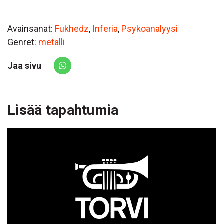
Avainsanat:
Fukhedz
,
Inferia
,
Psykoanalyysi
Genret:
metalli
Jaa sivu
Share via Whatsapp
Lisää tapahtumia