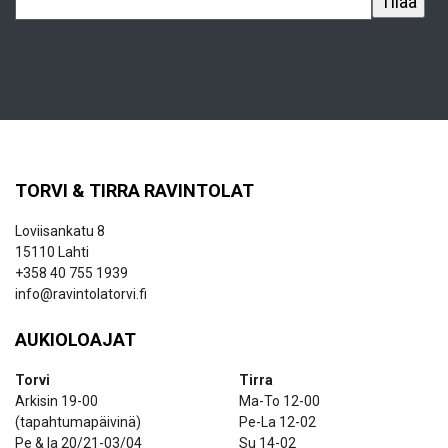
TORVI & TIRRA RAVINTOLAT
Loviisankatu 8
15110 Lahti
+358 40 755 1939
info@ravintolatorvi.fi
AUKIOLOAJAT
Torvi
Tirra
Arkisin 19-00
Ma-To 12-00
(tapahtumapäivinä)
Pe-La 12-02
Pe & la 20/21-03/04
Su 14-02