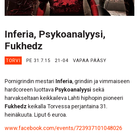
Inferia, Psykoanalyysi,
Fukhedz
TORVI
PE 31.7.15
21-04
VAPAA PÄÄSY
Pornigrindin mestari
Inferia
, grindiin ja vimmaiseen
hardcoreen luottava
Psykoanalyysi
sekä
harvakseltaan keikkaileva Lahti hiphopin pioneeri
Fukhedz
keikalla Torvessa perjantaina 31.
heinäkuuta. Liput 6 euroa.
www.facebook.com/events/723937101048026