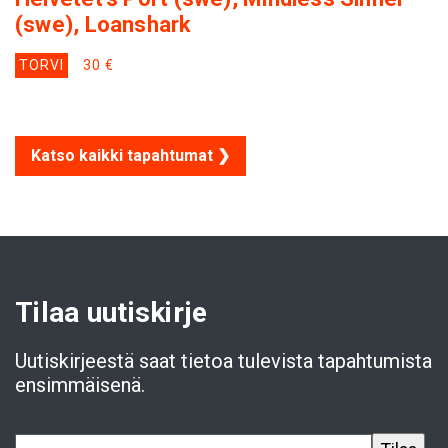
(swe), Loanshark
TORVI
30 €
Katso kaikki tapahtumat ❯
Tilaa uutiskirje
Uutiskirjeestä saat tietoa tulevista tapahtumista
ensimmäisenä.