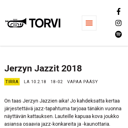
Ravintola Torvi
Jerzyn Jazzit 2018
TIRRA
LA 10.2.18
18-02
VAPAA PÄÄSY
On taas Jerzyn Jazzien aika! Jo kahdeksatta kertaa
järjestettävä jazz-tapahtuma tarjoaa tänäkin vuonna
näyttävän kattauksen. Lauteille kapuaa kova joukko
asiansa osaavia jazz-konkareita ja -kaunottaria.