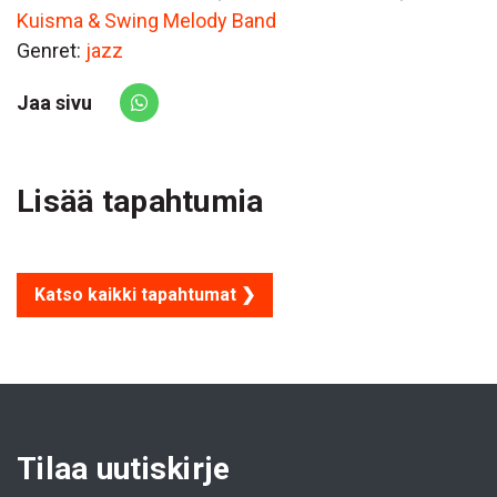
Kuisma & Swing Melody Band
Genret:
jazz
Jaa sivu
Share via Whatsapp
Lisää tapahtumia
Katso kaikki tapahtumat ❯
Tilaa uutiskirje