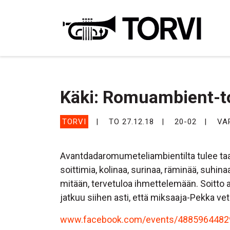
Ravin
Käki: Romuambient-to
TORVI
TO 27.12.18
20-02
VA
Avantdadaromumeteliambientilta tulee taas!
soittimia, kolinaa, surinaa, räminää, suhi
mitään, tervetuloa ihmettelemään. Soitto a
jatkuu siihen asti, että miksaaja-Pekka ve
www.facebook.com/events/4885964482