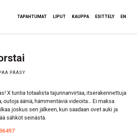
tola Torvi
TAPAHTUMAT
LIPUT
KAUPPA
ESITTELY
EN
rstai
PAA PÄÄSY
 X tuntia totaalista tajunnanvirtaa, itserakennettuja
naa, outoja ääniä, hämmentäviä videoita… Ei maksa
lkaa joskus sen jälkeen, kun saadaan ovet auki ja
tää sähköt seinästä.
96497