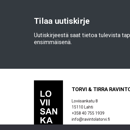
Tilaa uutiskirje
Uutiskirjeestä saat tietoa tulevista t
ensimmäisenä.
TORVI & TIRRA RAVINT
Loviisankatu 8
15110 Lahti
+358 40 755 1939
info@ravintolatorvi.fi