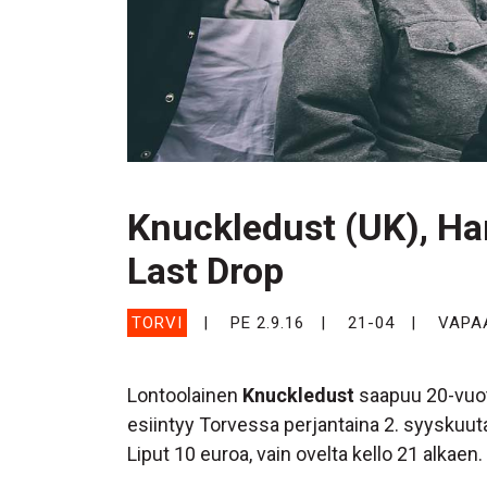
Knuckledust (UK), H
Last Drop
TORVI
PE 2.9.16
21-04
VAPA
Lontoolainen
Knuckledust
saapuu 20-vuot
esiintyy Torvessa perjantaina 2. syyskuu
Liput 10 euroa, vain ovelta kello 21 alkaen.