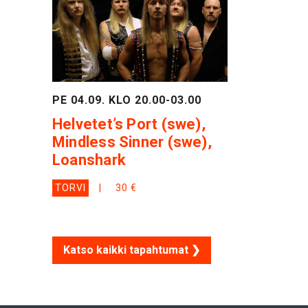
PE 04.09. KLO 20.00-03.00
Helvetet’s Port (swe),
Mindless Sinner (swe),
Loanshark
TORVI
30 €
Katso kaikki tapahtumat ❯