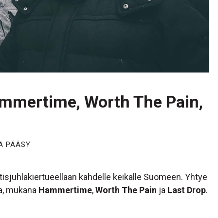
ammertime, Worth The Pain,
A PÄÄSY
isjuhlakiertueellaan kahdelle keikalle Suomeen. Yhtye
ta, mukana
Hammertime
,
Worth The Pain
ja
Last Drop
.