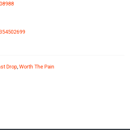
08988
8354502699
ast Drop
,
Worth The Pain