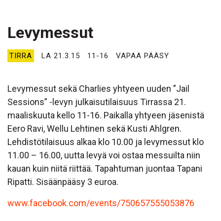
Levymessut
TIRRA
LA 21.3.15
11-16
VAPAA PÄÄSY
Levymessut sekä Charlies yhtyeen uuden ”Jail
Sessions” -levyn julkaisutilaisuus Tirrassa 21.
maaliskuuta kello 11-16. Paikalla yhtyeen jäsenistä
Eero Ravi, Wellu Lehtinen sekä Kusti Ahlgren.
Lehdistötilaisuus alkaa klo 10.00 ja levymessut klo
11.00 – 16.00, uutta levyä voi ostaa messuilta niin
kauan kuin niitä riittää. Tapahtuman juontaa Tapani
Ripatti. Sisäänpääsy 3 euroa.
www.facebook.com/events/750657555053876