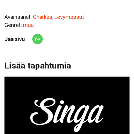
Avainsanat:
Charlies
,
Levymessut
Genret:
muu
Jaa sivu
Share via Whatsapp
Lisää tapahtumia