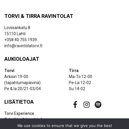
TORVI & TIRRA RAVINTOLAT
Loviisankatu 8
15110 Lahti
+358 40 755 1939
info@ravintolatorvi.fi
AUKIOLOAJAT
Torvi
Tirra
Arkisin 19-00
Ma-To 12-00
(tapahtumapäivinä)
Pe-La 12-02
Pe & la 20/21-03/04
Su 14-02
LISÄTIETOA
Torvi Experience
Tekniikka & bändi-info
We use cookies to ensure that we give you the best
Ravintolapalvelut