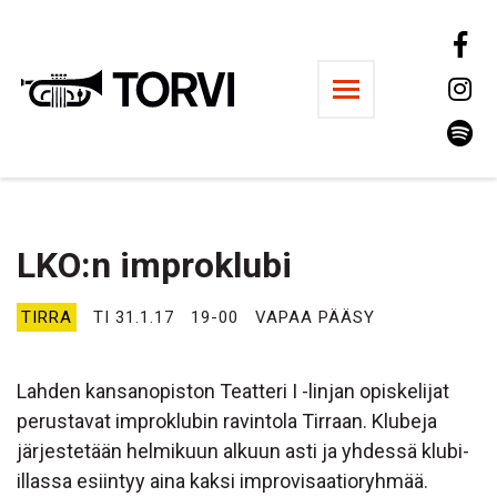
Ravintola Torvi
LKO:n improklubi
TIRRA
TI 31.1.17
19-00
VAPAA PÄÄSY
Lahden kansanopiston Teatteri I -linjan opiskelijat
perustavat improklubin ravintola Tirraan. Klubeja
järjestetään helmikuun alkuun asti ja yhdessä klubi-
illassa esiintyy aina kaksi improvisaatioryhmää.