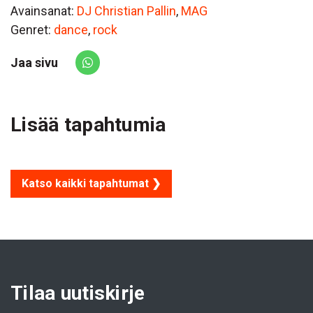
Avainsanat:
DJ Christian Pallin
,
MAG
Genret:
dance
,
rock
Jaa sivu
Share via Whatsapp
Lisää tapahtumia
Katso kaikki tapahtumat ❯
Tilaa uutiskirje