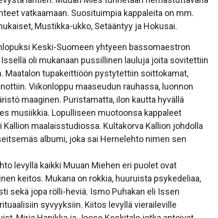
lanteet vatkaamaan. Suosituimpia kappaleita on mm.
rhukaiset, Mustikka-ukko, Setääntyy ja Hokusai.
konlopuksi Keski-Suomeen yhtyeen bassomaestron
ssellä oli mukanaan pussillinen lauluja joita sovitettiin
n. Maatalon tupakeittiöön pystytettiin soittokamat,
ä saunottiin. Viikonloppu maaseudun rauhassa, luonnon
istö maaginen. Puristamatta, ilon kautta hyvällä
Mies musiikkia. Lopulliseen muotoonsa kappaleet
i Kallion maalaisstudiossa. Kultakorva Kallion johdolla
seitsemäs albumi, joka sai Hernelehto nimen sen
o levyllä kaikki Muuan Miehen eri puolet ovat
llinen keitos. Mukana on rokkia, huuruista psykedeliaa,
asti sekä jopa rölli-heviä. Ismo Puhakan eli Issen
tuaalisiin syvyyksiin. Kiitos levyllä vieraileville
qvist, Mirja Hanikka ja Joose Keskitalo jotka antoivat