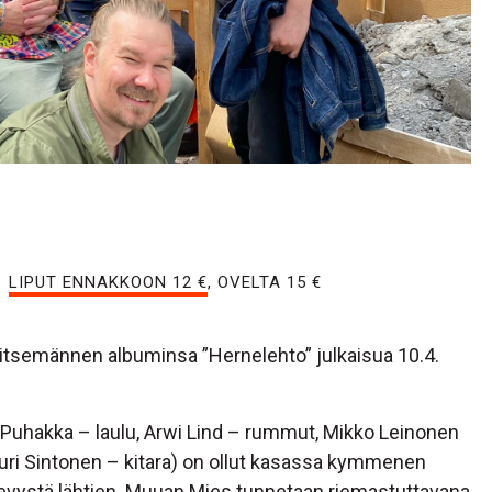
LIPUT ENNAKKOON 12 €
, OVELTA 15 €
itsemännen albuminsa ”Hernelehto” julkaisua 10.4.
uhakka – laulu, Arwi Lind – rummut, Mikko Leinonen
Lauri Sintonen – kitara) on ollut kasassa kymmenen
 levystä lähtien. Muuan Mies tunnetaan riemastuttavana