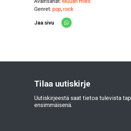
Avainsanat:
Muuan mies
Genret:
pop
,
rock
Jaa sivu
Share via Whatsapp
Tilaa uutiskirje
Uutiskirjeestä saat tietoa tulevista t
ensimmäisenä.