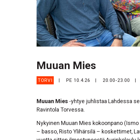
Muuan Mies
TORVI
PE 10.4.26
20.00-23.00
Muuan Mies
-yhtye juhlistaa Lahdessa se
Ravintola Torvessa.
Nykyinen Muuan Mies kokoonpano (Ismo P
– basso, Risto Ylihärsilä – koskettimet, 
vuotta sitten ilmestyneestä Aurinkolaulu