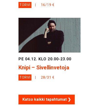
TORVI
16/19 €
PE 04.12. KLO 20.00-23.00
Knipi – Sivellinvetoja
TORVI
28/31 €
Katso kaikki tapahtumat ❯