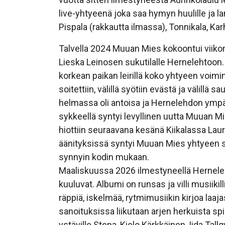
live-yhtyeenä joka saa hymyn huulille ja 
Pispala (rakkautta ilmassa), Tonnikala, Ka
Talvella 2024 Muuan Mies kokoontui vii
Lieska Leinosen sukutilalle Hernelehtoon. I
korkean paikan leirillä koko yhtyeen voimi
soitettiin, välillä syötiin evästä ja välill
helmassa oli antoisa ja Hernelehdon ympär
sykkeellä syntyi levyllinen uutta Muuan 
hiottiin seuraavana kesänä Kiikalassa Laur
äänityksissä syntyi Muuan Mies yhtyeen 
synnyin kodin mukaan.
Maaliskuussa 2026 ilmestyneellä Herneleht
kuuluvat. Albumi on runsas ja villi musiiki
räppiä, iskelmää, rytmimusiikin kirjoa laaj
sanoituksissa liikutaan arjen herkuista spiri
ystäville Stepa, Kielo Kärkkäinen, Iida Tall