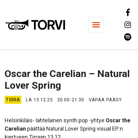
Ravintola Torvi
Oscar the Carelian – Natural
Lover Spring
TIRRA
LA 13.12.25
20.00-21.30
VAPAA PÄÄSY
Helsinkiläis- lahtelainen synth pop -yhtye
Oscar the
Carelian
päättää Natural Lover Spring visual EP:n
kiertueen Tirraan 13.12.