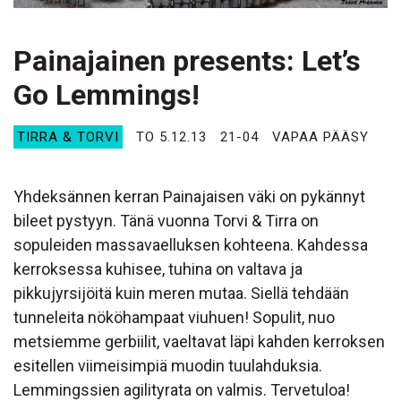
Painajainen presents: Let’s
Go Lemmings!
TIRRA & TORVI
TO 5.12.13
21-04
VAPAA PÄÄSY
Yhdeksännen kerran Painajaisen väki on pykännyt
bileet pystyyn. Tänä vuonna Torvi & Tirra on
sopuleiden massavaelluksen kohteena. Kahdessa
kerroksessa kuhisee, tuhina on valtava ja
pikkujyrsijöitä kuin meren mutaa. Siellä tehdään
tunneleita nököhampaat viuhuen! Sopulit, nuo
metsiemme gerbiilit, vaeltavat läpi kahden kerroksen
esitellen viimeisimpiä muodin tuulahduksia.
Lemmingssien agilityrata on valmis. Tervetuloa!