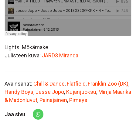
Lights: Mökämake
Julisteen kuva:
JARD3 Miranda
Avainsanat:
Chill & Dance
,
Flatfield
,
Franklin Zoo (DK)
,
Handy Boys
,
Jesse Jopo
,
Kujanjuoksu
,
Minja Maarika
& Madonluvut
,
Painajainen
,
Pimeys
Jaa sivu
Share via Whatsapp