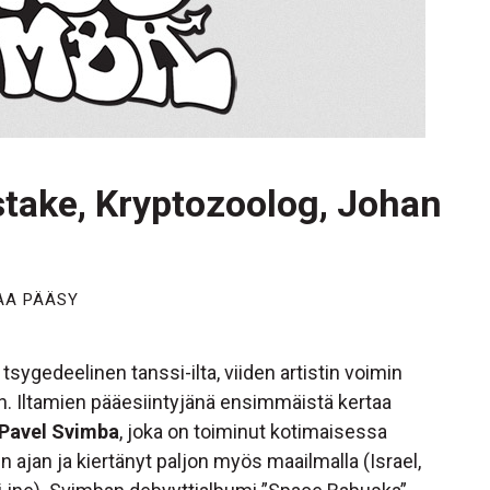
stake, Kryptozoolog, Johan
AA PÄÄSY
ygedeelinen tanssi-ilta, viiden artistin voimin
n. Iltamien pääesiintyjänä ensimmäistä kertaa
Pavel Svimba
, joka on toiminut kotimaisessa
jan ja kiertänyt paljon myös maailmalla (Israel,