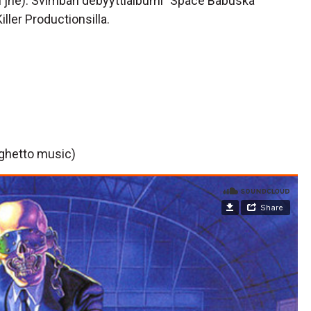
ni jne). Svimban debyyttialbumi ”Space Babuska”
ller Productionsilla.
ghetto music)