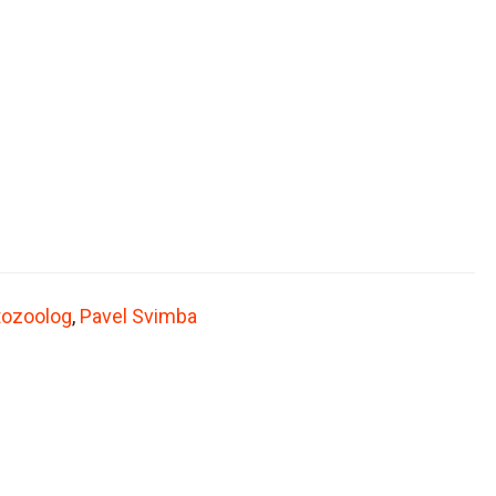
tozoolog
,
Pavel Svimba