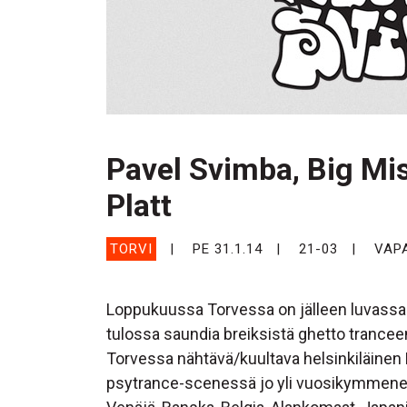
Pavel Svimba, Big Mi
Platt
TORVI
PE 31.1.14
21-03
VAP
Loppukuussa Torvessa on jälleen luvassa ts
tulossa saundia breiksistä ghetto trancee
Torvessa nähtävä/kuultava helsinkiläinen
psytrance-scenessä jo yli vuosikymmenen a