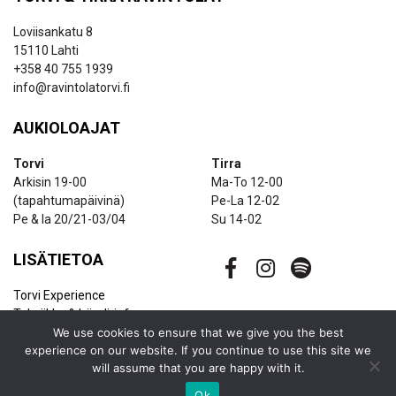
Loviisankatu 8
15110 Lahti
+358 40 755 1939
info@ravintolatorvi.fi
AUKIOLOAJAT
Torvi
Tirra
Arkisin 19-00
Ma-To 12-00
(tapahtumapäivinä)
Pe-La 12-02
Pe & la 20/21-03/04
Su 14-02
LISÄTIETOA
Torvi Experience
Tekniikka & bändi-info
Ravintolapalvelut
We use cookies to ensure that we give you the best
experience on our website. If you continue to use this site we
Uutiskirje
will assume that you are happy with it.
Yhteystiedot
Ok