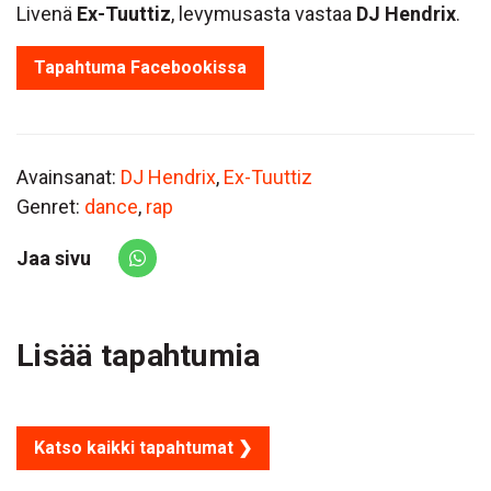
Livenä
Ex-Tuuttiz
, levymusasta vastaa
DJ Hendrix
.
Tapahtuma Facebookissa
Avainsanat:
DJ Hendrix
,
Ex-Tuuttiz
Genret:
dance
,
rap
Jaa sivu
Share via Whatsapp
Lisää tapahtumia
Katso kaikki tapahtumat ❯