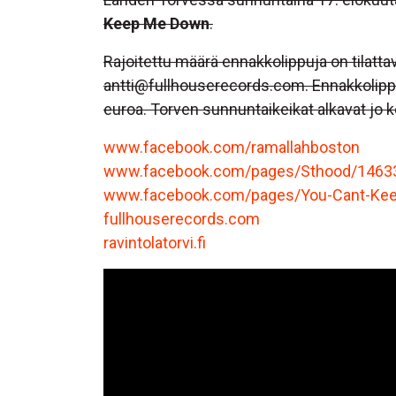
Keep Me Down
.
Rajoitettu määrä ennakkolippuja on tilatt
antti@fullhouserecords.com. Ennakkolippu 
euroa. Torven sunnuntaikeikat alkavat jo k
www.facebook.com/ramallahboston
www.facebook.com/pages/Sthood/1463
www.facebook.com/pages/You-Cant-Ke
fullhouserecords.com
ravintolatorvi.fi