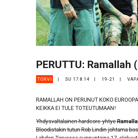
PERUTTU: Ramallah (
TORVI
SU 17.8.14
19-21
VAP
RAMALLAH ON PERUNUT KOKO EUROOPA
KEIKKA EI TULE TOTEUTUMAAN!
Yhdysvaltalainen hardcore-yhtye
Ramalla
Bloodistakin tutun Rob Lindin johtama bo
Lahden Torvessa sunnuntaina 17. elokuuta