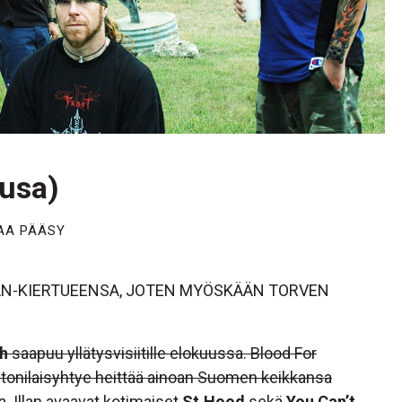
usa)
AA PÄÄSY
N-KIERTUEENSA, JOTEN MYÖSKÄÄN TORVEN
h
saapuu yllätysvisiitille elokuussa. Blood For
stonilaisyhtye heittää ainoan Suomen keikkansa
. Illan avaavat kotimaiset
St.Hood
sekä
You Can’t