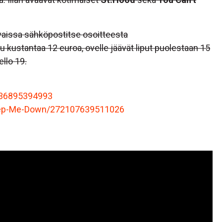
avaissa sähköpostitse osoitteesta
kustantaa 12 euroa, ovelle jäävät liput puolestaan 15
ello 19.
36895394993
ep-Me-Down/272107639511026