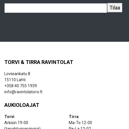
TORVI & TIRRA RAVINTOLAT
Loviisankatu 8
15110 Lahti
+358 40 755 1939
info@ravintolatorvi.fi
AUKIOLOAJAT
Torvi
Tirra
Arkisin 19-00
Ma-To 12-00
(tapahtumapäivinä)
Pe-La 12-02