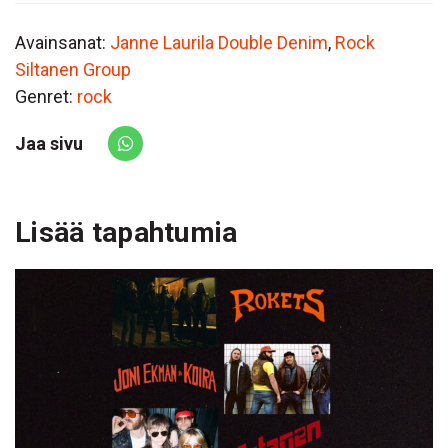
Avainsanat:
Janne Laurila Double Denim
,
Rock
Siltanen Group
Genret:
rock
Jaa sivu
Share via Whatsapp
Lisää tapahtumia