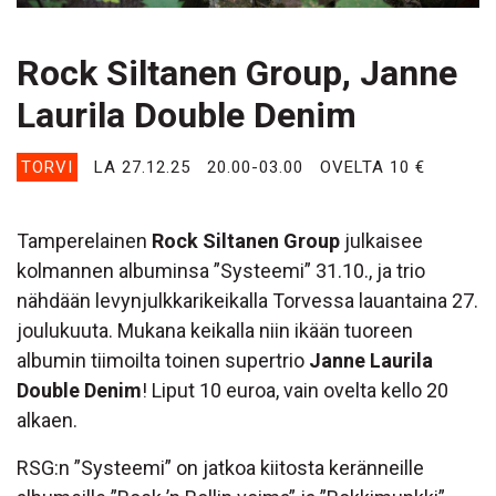
Rock Siltanen Group, Janne
Laurila Double Denim
TORVI
LA 27.12.25
20.00-03.00
OVELTA 10 €
Tamperelainen
Rock Siltanen Group
julkaisee
kolmannen albuminsa ”Systeemi” 31.10., ja trio
nähdään levynjulkkarikeikalla Torvessa lauantaina 27.
joulukuuta. Mukana keikalla niin ikään tuoreen
albumin tiimoilta toinen supertrio
Janne Laurila
Double Denim
! Liput 10 euroa, vain ovelta kello 20
alkaen.
RSG:n ”Systeemi” on jatkoa kiitosta keränneille