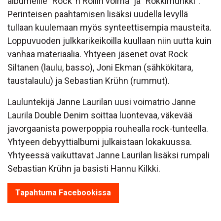
albumeille ”Rock ’n Rollin voima” ja ”Rokkimunkki”.
Perinteisen paahtamisen lisäksi uudella levyllä
tullaan kuulemaan myös synteettisempia mausteita.
Loppuvuoden julkkarikeikoilla kuullaan niin uutta kuin
vanhaa materiaalia. Yhtyeen jäsenet ovat Rock
Siltanen (laulu, basso), Joni Ekman (sähkökitara,
taustalaulu) ja Sebastian Krühn (rummut).
Lauluntekijä Janne Laurilan uusi voimatrio Janne
Laurila Double Denim soittaa luontevaa, väkevää
javorgaanista powerpoppia rouhealla rock-tunteella.
Yhtyeen debyyttialbumi julkaistaan lokakuussa.
Yhtyeessä vaikuttavat Janne Laurilan lisäksi rumpali
Sebastian Krühn ja basisti Hannu Kilkki.
Tapahtuma Facebookissa