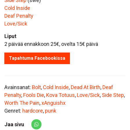
Side Step
(swe)
Cold Inside
Deaf Penalty
Love/Sick
Liput
2 päivää ennakkoon 25€, ovelta 15€ päivä
Tapahtuma Facebookissa
Avainsanat:
Bolt
,
Cold Inside
,
Dead At Birth
,
Deaf
Penalty
,
Fools Die
,
Kova Totuus
,
Love/Sick
,
Side Step
,
Worth The Pain
,
xAnguishx
Genret:
hardcore
,
punk
Jaa sivu
Share via Whatsapp