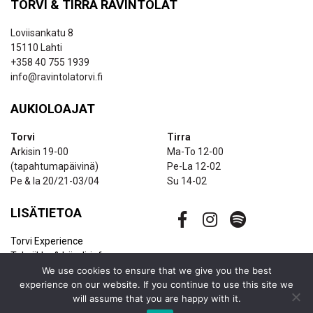
TORVI & TIRRA RAVINTOLAT
Loviisankatu 8
15110 Lahti
+358 40 755 1939
info@ravintolatorvi.fi
AUKIOLOAJAT
Torvi
Tirra
Arkisin 19-00
Ma-To 12-00
(tapahtumapäivinä)
Pe-La 12-02
Pe & la 20/21-03/04
Su 14-02
LISÄTIETOA
Torvi Experience
Tekniikka & bändi-info
Ravintolapalvelut
We use cookies to ensure that we give you the best
experience on our website. If you continue to use this site we
Uutiskirje
will assume that you are happy with it.
Yhteystiedot