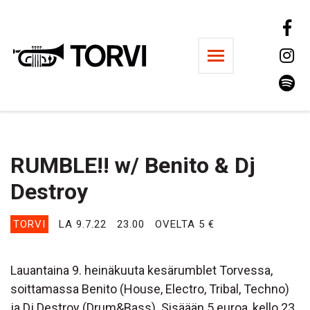
Ravintola Torvi
RUMBLE!! w/ Benito & Dj
Destroy
TORVI
LA 9.7.22
23.00
OVELTA 5 €
Lauantaina 9. heinäkuuta kesärumblet Torvessa,
soittamassa Benito (House, Electro, Tribal, Techno)
ja Dj Destroy (Drum&Bass). Sisäään 5 euroa, kello 23