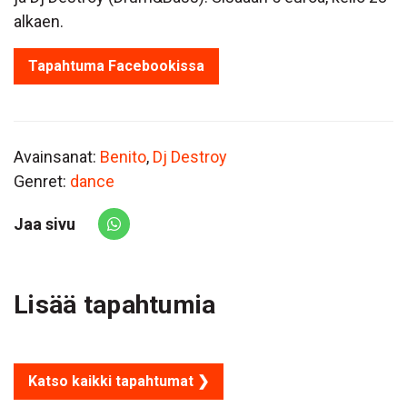
alkaen.
Tapahtuma Facebookissa
Avainsanat:
Benito
,
Dj Destroy
Genret:
dance
Jaa sivu
Share via Whatsapp
Lisää tapahtumia
Katso kaikki tapahtumat ❯