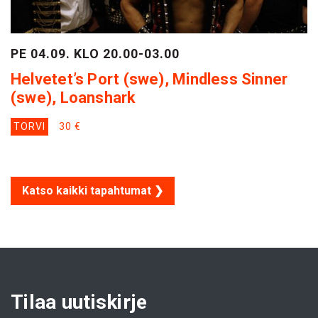
PE 04.09. KLO 20.00-03.00
Helvetet’s Port (swe), Mindless Sinner
(swe), Loanshark
TORVI
30 €
Katso kaikki tapahtumat ❯
Tilaa uutiskirje