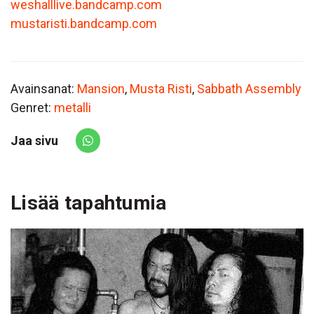
weshalllive.bandcamp.com
mustaristi.bandcamp.com
Avainsanat:
Mansion
,
Musta Risti
,
Sabbath Assembly
Genret:
metalli
Jaa sivu
Share via Whatsapp
Lisää tapahtumia