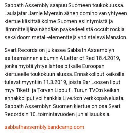
Sabbath Assembly saapuu Suomeen toukokuussa.
Laulajatar Jamie Myersin äänen dominoivan yhtyeen
kiertue käsittää kolme Suomen esiintymistä ja
lämmittelijänä nähdään psykedeelistä occult rockia
sekä doom metal -elementtejä yhdistelevä Mansion.
Svart Records on julkasee Sabbath Assemblyn
seitsemännen albumin A Letter of Red 18.4.2019,
jonka myötä yhtye lähtee pitkälle Euroopan
kiertueelle toukokuun alussa. Ennakkoliput keikoille
tulevat myyntiin 11.3.2019, joista Bar Loosen liput
myy Tiketti ja Torven Lippu.fi. Turun TVO:n keikan
ennakkoliput voi hankkia Live.to:n verkkopalvelusta.
Sabbath Assemblyn Suomen kiertue on osa Svart
Recordsin 10. toimintavuoden juhlallisuuksia.
sabbathassembly.bandcamp.com