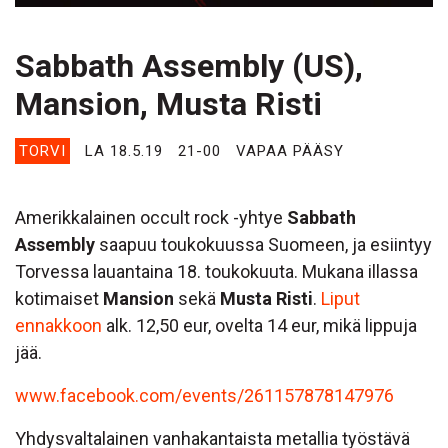
Sabbath Assembly (US),
Mansion, Musta Risti
TORVI
LA 18.5.19
21-00
VAPAA PÄÄSY
Amerikkalainen occult rock -yhtye
Sabbath
Assembly
saapuu toukokuussa Suomeen, ja esiintyy
Torvessa lauantaina 18. toukokuuta. Mukana illassa
kotimaiset
Mansion
sekä
Musta Risti
.
Liput
ennakkoon
alk. 12,50 eur, ovelta 14 eur, mikä lippuja
jää.
www.facebook.com/events/261157878147976
Yhdysvaltalainen vanhakantaista metallia työstävä