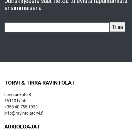
Uutiskirjeestä saat tietoa tulevista tapahtumista
ensimmäisenä.
TORVI & TIRRA RAVINTOLAT
Loviisankatu 8
15110 Lahti
+358 40 755 1939
info@ravintolatorvi.fi
AUKIOLOAJAT