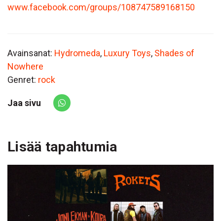
www.facebook.com/groups/108747589168150
Avainsanat:
Hydromeda
,
Luxury Toys
,
Shades of
Nowhere
Genret:
rock
Jaa sivu
Share via Whatsapp
Lisää tapahtumia