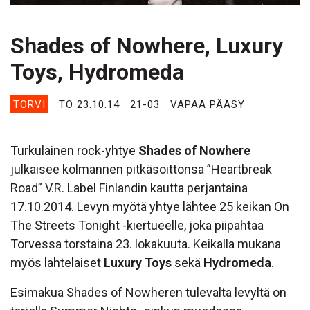
Shades of Nowhere, Luxury
Toys, Hydromeda
TORVI
TO 23.10.14
21-03
VAPAA PÄÄSY
Turkulainen rock-yhtye
Shades of Nowhere
julkaisee kolmannen pitkäsoittonsa ”Heartbreak
Road” V.R. Label Finlandin kautta perjantaina
17.10.2014. Levyn myötä yhtye lähtee 25 keikan On
The Streets Tonight -kiertueelle, joka piipahtaa
Torvessa torstaina 23. lokakuuta. Keikalla mukana
myös lahtelaiset
Luxury Toys
sekä
Hydromeda
.
Esimakua Shades of Nowheren tulevalta levyltä on