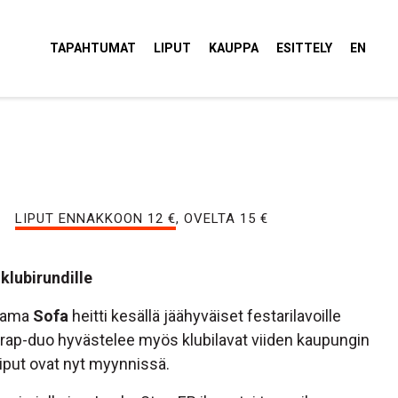
tola Torvi
TAPAHTUMAT
LIPUT
KAUPPA
ESITTELY
EN
LIPUT ENNAKKOON 12 €
, OVELTA 15 €
klubirundille
stama
Sofa
heitti kesällä jäähyväiset festarilavoille
rap-duo hyvästelee myös klubilavat viiden kaupungin
iput ovat nyt myynnissä.