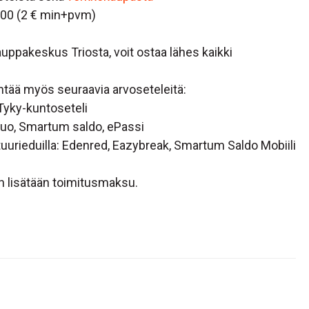
900 (2 € min+pvm)
uppakeskus Triosta, voit ostaa lähes kaikki
ntää myös seuraavia arvoseteleitä:
Tyky-kuntoseteli
 Duo, Smartum saldo, ePassi
ttuurieduilla: Edenred, Eazybreak, Smartum Saldo Mobiili
n lisätään toimitusmaksu.