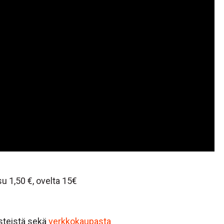
u 1,50 €, ovelta 15€
isteistä sekä
verkkokaupasta