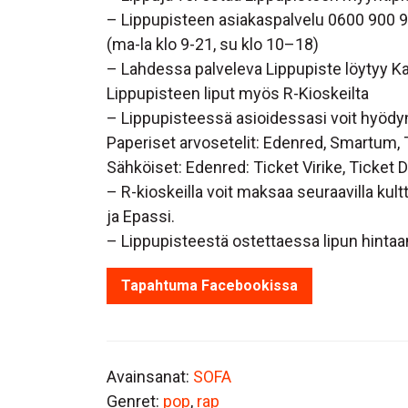
– Lippupisteen asiakaspalvelu 0600 900 
(ma-la klo 9-21, su klo 10–18)
– Lahdessa palveleva Lippupiste löytyy Ka
Lippupisteen liput myös R-Kioskeilta
– Lippupisteessä asioidessasi voit hyödy
Paperiset arvosetelit: Edenred, Smartum, 
Sähköiset: Edenred: Ticket Virike, Ticket
– R-kioskeilla voit maksaa seuraavilla kul
ja Epassi.
– Lippupisteestä ostettaessa lipun hintaa
Tapahtuma Facebookissa
Avainsanat:
SOFA
Genret:
pop
,
rap