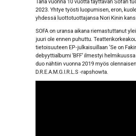
Tänä vuonna 10 vuotta täyttävän Sofan tuo
2023. Yhtye työsti luopumisen, eron, kuol
yhdessä luottotuottajansa Nori Kinin kans
SOFA on uransa aikana riemastuttanut yleis
juuri ole ennen puhuttu. Teatterikorkeakou
tietoisuuteen EP-julkaisuillaan ‘Se on Fakin
debyyttialbumi ’BFF’ ilmestyi helmikuuss
duo nähtiin vuonna 2019 myös olennaise
D.R.E.A.M.G.I.R.L.S -rapshowta.