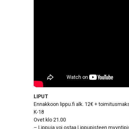
LIPUT
Ennakkoon lippu.fi alk. 12€ + toimitusmaks
K-18
Ovet klo 21.00
– Lippuja voi ostaa Lippupisteen myyntip