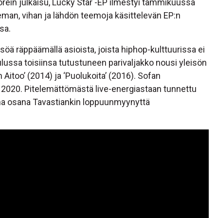
rein julkaisu, Lucky Star -EP ilmestyi tammikuussa
eman, vihan ja lähdön teemoja käsittelevän EP:n
sa.
öä räppäämällä asioista, joista hiphop-kulttuurissa ei
lussa toisiinsa tutustuneen parivaljakko nousi yleisön
 Aitoo’ (2014) ja ‘Puolukoita’ (2016). Sofan
a 2020. Pitelemättömästä live-energiastaan tunnettu
na osana Tavastiankin loppuunmyynyttä