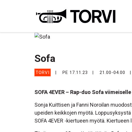
Ravin
Sofa
TORVI
PE 17.11.23
21.00-04.00
SOFA 4EVER – Rap-duo Sofa viimeiselle 
Sonja Kuittisen ja Fanni Noroilan muodo
upeiden keikkojen myötä. Loppusyksystä 
SOFA 4EVER -kiertueen myötä. Kiertueen l