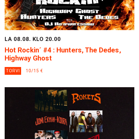
LA 08.08. KLO 20.00
Hot Rockin´ #4 : Hunters, The Dedes,
Highway Ghost
TORVI
10/15 €