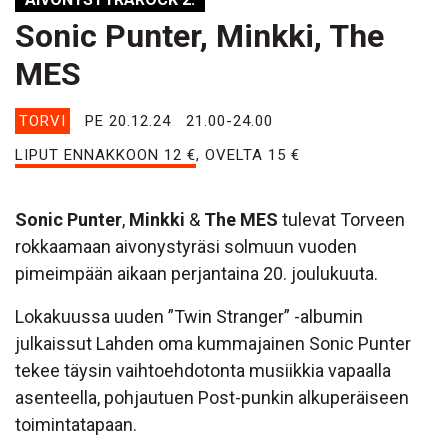
Sonic Punter, Minkki, The
MES
TORVI
PE 20.12.24
21.00-24.00
LIPUT ENNAKKOON 12 €
, OVELTA 15 €
Sonic Punter
,
Minkki
&
The MES
tulevat Torveen
rokkaamaan aivonystyräsi solmuun vuoden
pimeimpään aikaan perjantaina 20. joulukuuta.
Lokakuussa uuden ”Twin Stranger” -albumin
julkaissut Lahden oma kummajainen Sonic Punter
tekee täysin vaihtoehdotonta musiikkia vapaalla
asenteella, pohjautuen Post-punkin alkuperäiseen
toimintatapaan.