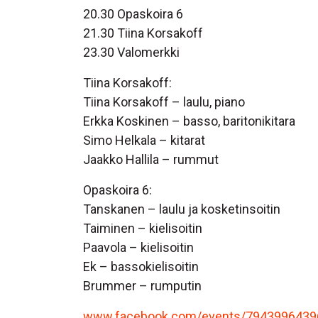
20.30 Opaskoira 6
21.30 Tiina Korsakoff
23.30 Valomerkki
Tiina Korsakoff:
Tiina Korsakoff – laulu, piano
Erkka Koskinen – basso, baritonikitara
Simo Helkala – kitarat
Jaakko Hallila – rummut
Opaskoira 6:
Tanskanen – laulu ja kosketinsoitin
Taiminen – kielisoitin
Paavola – kielisoitin
Ek – bassokielisoitin
Brummer – rumputin
www.facebook.com/events/7943996439