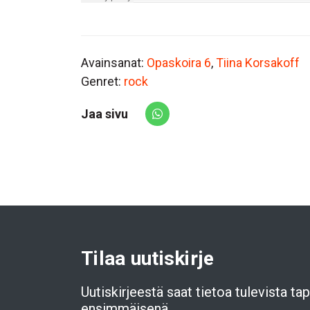
Avainsanat:
Opaskoira 6
,
Tiina Korsakoff
Genret:
rock
Jaa sivu
Share via Whatsapp
Tilaa uutiskirje
Uutiskirjeestä saat tietoa tulevista t
ensimmäisenä.