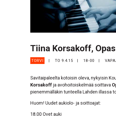
Tiina Korsakoff, Opas
TORVI
TO 9.4.15
18-00
VAPA
Savitaipaleelta kotoisin oleva, nykyisin Ko
Korsakoff
ja avohoitoiskelmää soittava
O
pienemmälläkin tunteella Lahden illassa to
Huom! Uudet aukiolo- ja soittoajat:
18.00 Ovet auki