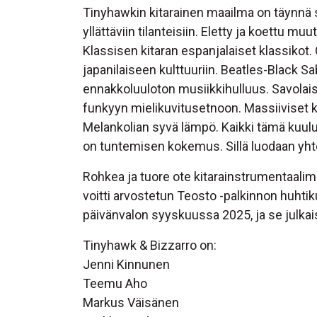
Tinyhawkin kitarainen maailma on täynnä se
yllättäviin tilanteisiin. Eletty ja koettu m
Klassisen kitaran espanjalaiset klassikot.
japanilaiseen kulttuuriin. Beatles-Black 
ennakkoluuloton musiikkihulluus. Savola
funkyyn mielikuvitusetnoon. Massiiviset kit
Melankolian syvä lämpö. Kaikki tämä kuul
on tuntemisen kokemus. Sillä luodaan yhte
Rohkea ja tuore ote kitarainstrumentaalim
voitti arvostetun Teosto -palkinnon huht
päivänvalon syyskuussa 2025, ja se julk
Tinyhawk & Bizzarro on:
Jenni Kinnunen
Teemu Aho
Markus Väisänen