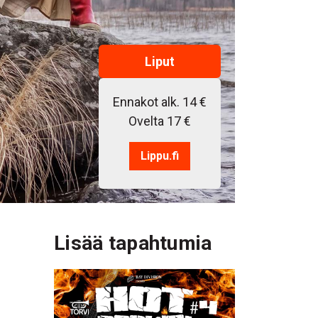
Liput
Ennakot alk. 14 €
Ovelta 17 €
Lippu.fi
Lisää tapahtumia