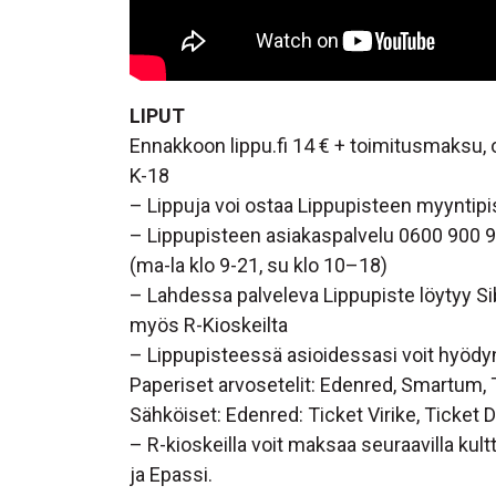
LIPUT
Ennakkoon lippu.fi 14 € + toimitusmaksu, 
K-18
– Lippuja voi ostaa Lippupisteen myyntip
– Lippupisteen asiakaspalvelu 0600 900 
(ma-la klo 9-21, su klo 10–18)
– Lahdessa palveleva Lippupiste löytyy Sibe
myös R-Kioskeilta
– Lippupisteessä asioidessasi voit hyödy
Paperiset arvosetelit: Edenred, Smartum, 
Sähköiset: Edenred: Ticket Virike, Ticket
– R-kioskeilla voit maksaa seuraavilla kul
ja Epassi.