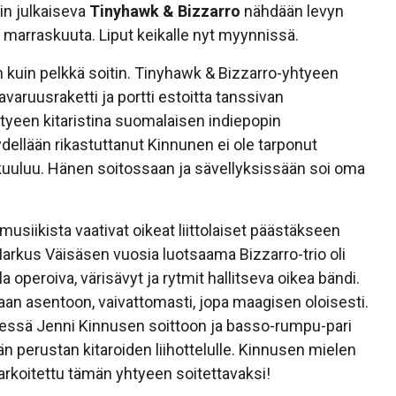
n julkaiseva
Tinyhawk & Bizzarro
nähdään levyn
. marraskuuta. Liput keikalle nyt myynnissä.
kuin pelkkä soitin. Tinyhawk & Bizzarro-yhtyeen
avaruusraketti ja portti estoitta tanssivan
tyeen kitaristina suomalaisen indiepopin
dellään rikastuttanut Kinnunen ei ole tarponut
 kuuluu. Hänen soitossaan ja sävellyksissään soi oma
usiikista vaativat oikeat liittolaiset päästäkseen
 Markus Väisäsen vuosia luotsaama Bizzarro-trio oli
a operoiva, värisävyt ja rytmit hallitseva oikea bändi.
aan asentoon, vaivattomasti, jopa maagisen oloisesti.
dessä Jenni Kinnusen soittoon ja basso-rumpu-pari
perustan kitaroiden liihottelulle. Kinnusen mielen
tarkoitettu tämän yhtyeen soitettavaksi!