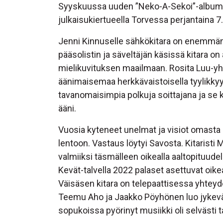
Syyskuussa uuden ”Neko-A-Sekoi”-albumi
julkaisukiertueella Torvessa perjantaina 7
Jenni Kinnuselle sähkökitara on enemmän 
pääsolistin ja säveltäjän käsissä kitara on 
mielikuvituksen maailmaan. Rosita Luu-yh
äänimaisemaa herkkävaistoisella tyylikkyy
tavanomaisimpia polkuja soittajana ja se
ääni.
Vuosia kyteneet unelmat ja visiot omasta m
lentoon. Vastaus löytyi Savosta. Kitaristi
valmiiksi täsmälleen oikealla aaltopituudell
Kevät-talvella 2022 palaset asettuvat oike
Väisäsen kitara on telepaattisessa yhtey
Teemu Aho ja Jaakko Pöyhönen luo jykevän 
sopukoissa pyörinyt musiikki oli selvästi 