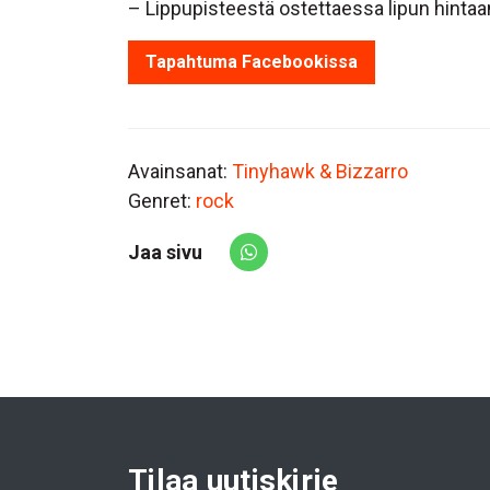
– Lippupisteestä ostettaessa lipun hinta
Tapahtuma Facebookissa
Avainsanat:
Tinyhawk & Bizzarro
Genret:
rock
Jaa sivu
Share via Whatsapp
Tilaa uutiskirje