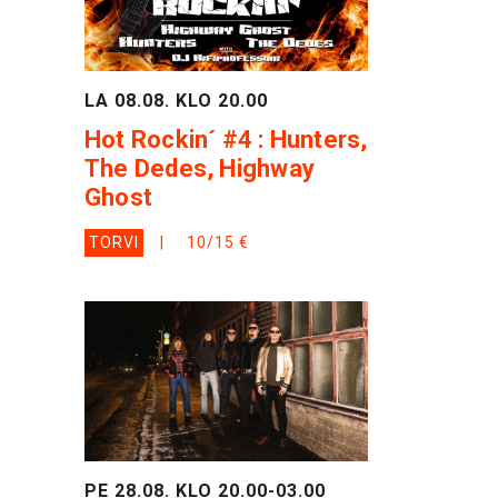
LA 08.08. KLO 20.00
Hot Rockin´ #4 : Hunters,
The Dedes, Highway
Ghost
TORVI
10/15 €
PE 28.08. KLO 20.00-03.00