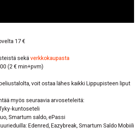
ovelta 17 €
isteistä sekä
verkkokaupasta
900 (2 € min+pvm)
liustalolta, voit ostaa lähes kaikki Lippupisteen liput
ntää myös seuraavia arvoseteleitä:
Tyky-kuntoseteli
 Duo, Smartum saldo, ePassi
ttuurieduilla: Edenred, Eazybreak, Smartum Saldo Mobiili