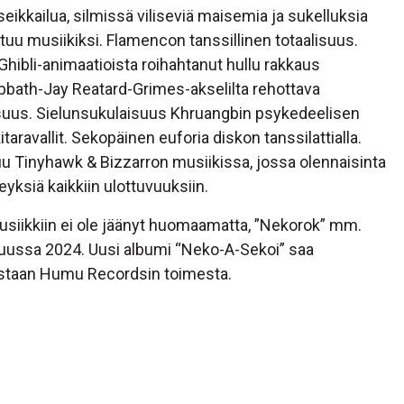
ikkailua, silmissä viliseviä maisemia ja sukelluksia
uuttuu musiikiksi. Flamencon tanssillinen totaalisuus.
 Ghibli-animaatioista roihahtanut hullu rakkaus
Sabbath-Jay Reatard-Grimes-akselilta rehottava
isuus. Sielunsukulaisuus Khruangbin psykedeelisen
aravallit. Sekopäinen euforia diskon tanssilattialla.
uu Tinyhawk & Bizzarron musiikissa, jossa olennaisinta
yksiä kaikkiin ulottuvuuksiin.
usiikkiin ei ole jäänyt huomaamatta, ”Nekorok” mm.
ikuussa 2024. Uusi albumi “Neko-A-Sekoi” saa
aistaan Humu Recordsin toimesta.