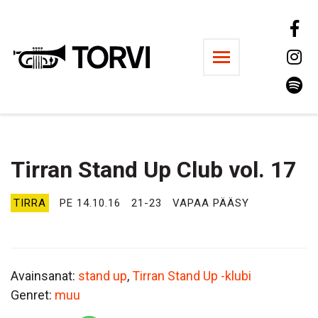
Ravintola Torvi
Tirran Stand Up Club vol. 17
TIRRA
PE 14.10.16
21-23
VAPAA PÄÄSY
Avainsanat:
stand up
,
Tirran Stand Up -klubi
Genret:
muu