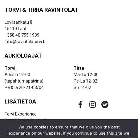
TORVI & TIRRA RAVINTOLAT
Loviisankatu 8
15110 Lahti
+358 40 755 1939
info@ravintolatorvi.fi
AUKIOLOAJAT
Torvi
Tirra
Arkisin 19-00
Ma-To 12-00
(tapahtumapäivinä)
Pe-La 12-02
Pe & la 20/21-03/04
Su 14-02
LISÄTIETOA
Torvi Experience
Tekniikka & bändi-info
We use cookies to ensure that we give you the best
Ravintolapalvelut
experience on our website. If you continue to use this site we
Uutiskirje