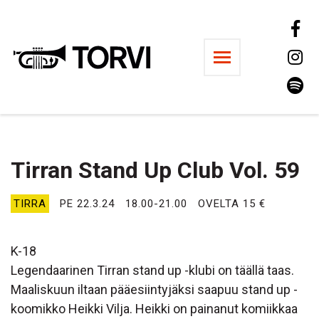
Ravintola Torvi
Tirran Stand Up Club Vol. 59
TIRRA
PE 22.3.24
18.00-21.00
OVELTA 15 €
K-18
Legendaarinen Tirran stand up -klubi on täällä taas.
Maaliskuun iltaan pääesiintyjäksi saapuu stand up -
koomikko Heikki Vilja. Heikki on painanut komiikkaa