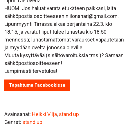
Liput 15e ovelta.
HUOM! Jos haluat varata etukäteen paikkasi, laita
sähköpostia osoitteeseen niilonahari@gmail.com.
Lipunmyynti Tirrassa alkaa perjantaina 22.3. klo
18.15, ja varatut liput tulee lunastaa klo 18.50
mennessä; lunastamattomat varaukset vapautetaan
ja myydään ovelta jonossa oleville.
Muuta kysyttävää (sisältövaroituksia tms.)? Samaan
sähköpostiosoitteeseen!
Lämpimästi tervetuloa!
Tapahtuma Facebookissa
Avainsanat:
Heikki Vilja
,
stand up
Genret:
stand up