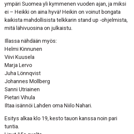
ympäri Suomea yli kymmenen vuoden ajan, ja miksi
ei – Heikki on aina hyvä! Heikin on voinut bongata
kaikista mahdollisista telkkarin stand up -ohjelmista,
mitä lähivuosina on julkaistu.
Illassa nähdään myös:
Helmi Kinnunen
Viivi Kuusela
Marja Lervo
Juha Lönnqvist
Johannes Mollberg
Sanni Utriainen
Pietari Vihula
Iltaa isännöi Lahden oma Niilo Nahari.
Esitys alkaa klo 19, kesto tauon kanssa noin pari
tuntia.