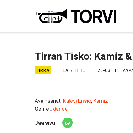
Ravin
Tirran Tisko: Kamiz &
TIRRA
LA 7.11.15
23-03
VAP
Avainsanat:
Kalevi Ensio
,
Kamiz
Genret:
dance
Jaa sivu
Share via Whatsapp