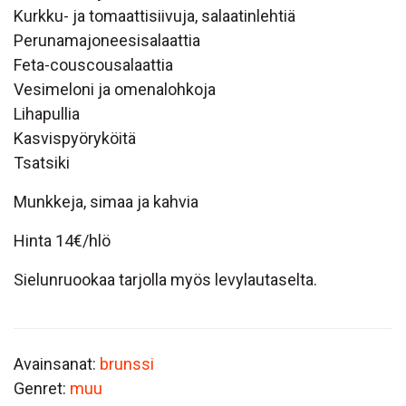
Kurkku- ja tomaattisiivuja, salaatinlehtiä
Perunamajoneesisalaattia
Feta-couscousalaattia
Vesimeloni ja omenalohkoja
Lihapullia
Kasvispyöryköitä
Tsatsiki
Munkkeja, simaa ja kahvia
Hinta 14€/hlö
Sielunruookaa tarjolla myös levylautaselta.
Avainsanat:
brunssi
Genret:
muu