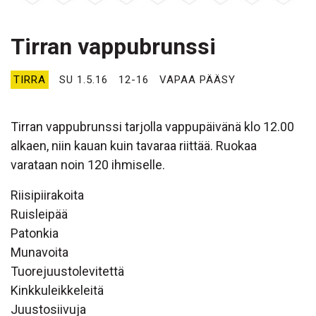
Tirran vappubrunssi
TIRRA
SU 1.5.16
12-16
VAPAA PÄÄSY
Tirran vappubrunssi tarjolla vappupäivänä klo 12.00
alkaen, niin kauan kuin tavaraa riittää. Ruokaa
varataan noin 120 ihmiselle.
Riisipiirakoita
Ruisleipää
Patonkia
Munavoita
Tuorejuustolevitettä
Kinkkuleikkeleitä
Juustosiivuja