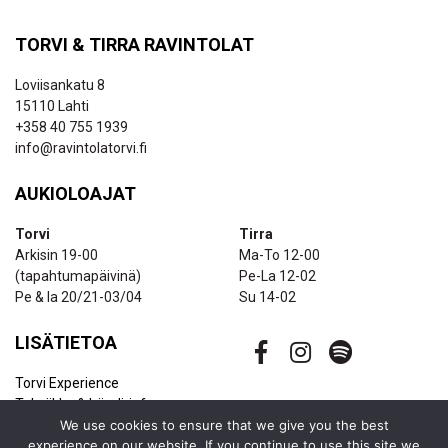
TORVI & TIRRA RAVINTOLAT
Loviisankatu 8
15110 Lahti
+358 40 755 1939
info@ravintolatorvi.fi
AUKIOLOAJAT
Torvi
Tirra
Arkisin 19-00
Ma-To 12-00
(tapahtumapäivinä)
Pe-La 12-02
Pe & la 20/21-03/04
Su 14-02
LISÄTIETOA
Torvi Experience
Tekniikka & bändi-info
We use cookies to ensure that we give you the best
Ravintolapalvelut
experience on our website. If you continue to use this site we
Uutiskirje