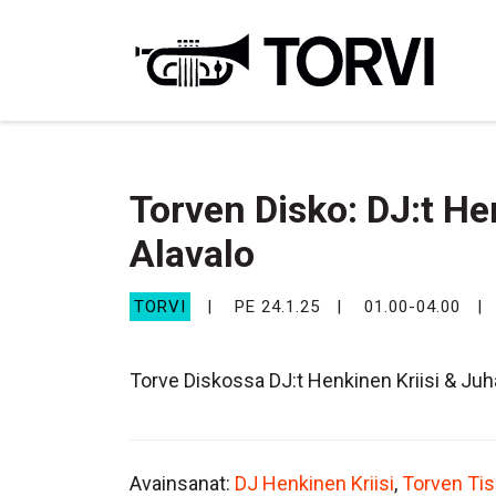
Ravin
Torven Disko: DJ:t He
Alavalo
TORVI
PE 24.1.25
01.00-04.00
Torve Diskossa DJ:t Henkinen Kriisi & Juh
Avainsanat:
DJ Henkinen Kriisi
,
Torven Ti