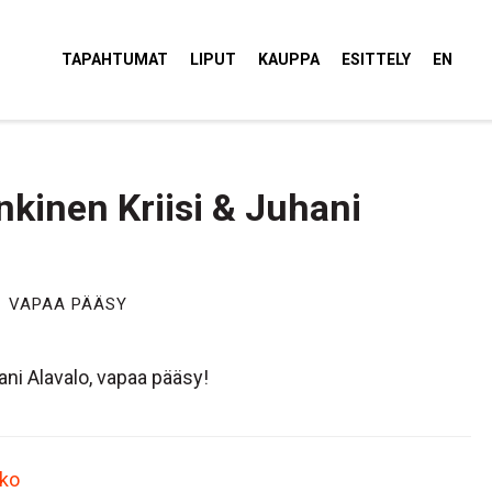
tola Torvi
TAPAHTUMAT
LIPUT
KAUPPA
ESITTELY
EN
nkinen Kriisi & Juhani
VAPAA PÄÄSY
ani Alavalo, vapaa pääsy!
sko