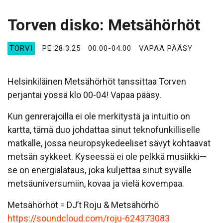
Torven disko: Metsähörhöt
TORVI
PE 28.3.25
00.00-04.00
VAPAA PÄÄSY
Helsinkiläinen Metsähörhöt tanssittaa Torven
perjantai yössä klo 00-04! Vapaa pääsy.
Kun genrerajoilla ei ole merkitystä ja intuitio on
kartta, tämä duo johdattaa sinut teknofunkilliselle
matkalle, jossa neuropsykedeeliset sävyt kohtaavat
metsän sykkeet. Kyseessä ei ole pelkkä musiikki—
se on energialataus, joka kuljettaa sinut syvälle
metsäuniversumiin, kovaa ja vielä kovempaa.
Metsähörhöt = DJ’t Roju & Metsähörhö
https://soundcloud.com/roju-624373083