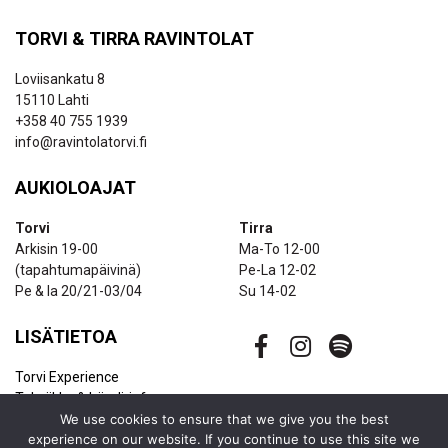
TORVI & TIRRA RAVINTOLAT
Loviisankatu 8
15110 Lahti
+358 40 755 1939
info@ravintolatorvi.fi
AUKIOLOAJAT
Torvi
Tirra
Arkisin 19-00
Ma-To 12-00
(tapahtumapäivinä)
Pe-La 12-02
Pe & la 20/21-03/04
Su 14-02
LISÄTIETOA
Torvi Experience
Tekniikka & bändi-info
Ravintolapalvelut
We use cookies to ensure that we give you the best
experience on our website. If you continue to use this site we
Uutiskirje