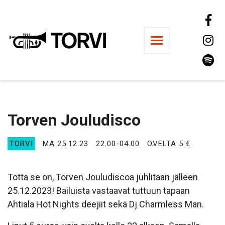
Ravintola Torvi
Torven Jouludisco
TORVI
MA 25.12.23
22.00-04.00
OVELTA 5 €
Totta se on, Torven Jouludiscoa juhlitaan jälleen
25.12.2023! Bailuista vastaavat tuttuun tapaan
Ahtiala Hot Nights deejiit sekä Dj Charmless Man.