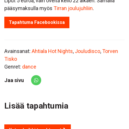
Liput 5 euroa, vain ovelta kello 22 alkaen. Samalla
pääsymaksulla myös
Tirran joulujuhliin
.
Tapahtuma Facebookissa
Avainsanat:
Ahtiala Hot Nights
,
Jouludisco
,
Torven
Tisko
Genret:
dance
Jaa sivu
Share via Whatsapp
Lisää tapahtumia