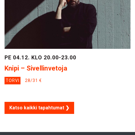
PE 04.12. KLO 20.00-23.00
Knipi – Sivellinvetoja
TORVI
28/31 €
Katso kaikki tapahtumat ❯