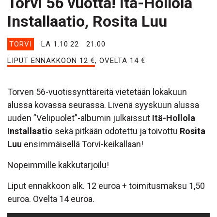
Torvi 56 vuotta! Itä-Hollola
Installaatio, Rosita Luu
TORVI
LA 1.10.22
21.00
LIPUT ENNAKKOON 12 €
, OVELTA 14 €
Torven 56-vuotissynttäreitä vietetään lokakuun
alussa kovassa seurassa. Livenä syyskuun alussa
uuden ”Velipuolet”-albumin julkaissut
Itä-Hollola
Installaatio
sekä pitkään odotettu ja toivottu
Rosita
Luu
ensimmäisellä Torvi-keikallaan!
Nopeimmille kakkutarjoilu!
Liput ennakkoon alk. 12 euroa + toimitusmaksu 1,50
euroa. Ovelta 14 euroa.