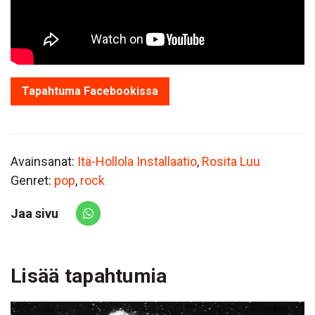
Tapahtuma Facebookissa
Avainsanat:
Itä-Hollola Installaatio
,
Rosita Luu
Genret:
pop
,
rock
Jaa sivu
Share via Whatsapp
Lisää tapahtumia