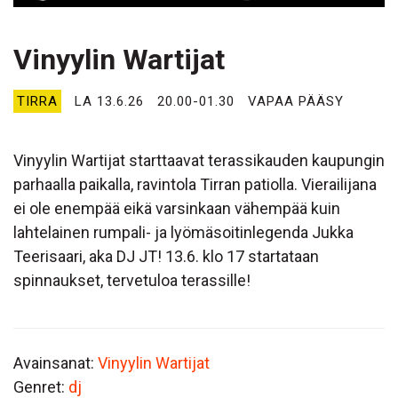
Vinyylin Wartijat
TIRRA
LA 13.6.26
20.00-01.30
VAPAA PÄÄSY
Vinyylin Wartijat starttaavat terassikauden kaupungin
parhaalla paikalla, ravintola Tirran patiolla. Vierailijana
ei ole enempää eikä varsinkaan vähempää kuin
lahtelainen rumpali- ja lyömäsoitinlegenda Jukka
Teerisaari, aka DJ JT! 13.6. klo 17 startataan
spinnaukset, tervetuloa terassille!
Avainsanat:
Vinyylin Wartijat
Genret:
dj