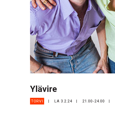
Ylävire
TORVI
LA 3.2.24
21.00-24.00