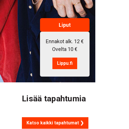
Liput
Ennakot alk. 12 €
Ovelta 10 €
Lippu.fi
Lisää tapahtumia
Katso kaikki tapahtumat ❯