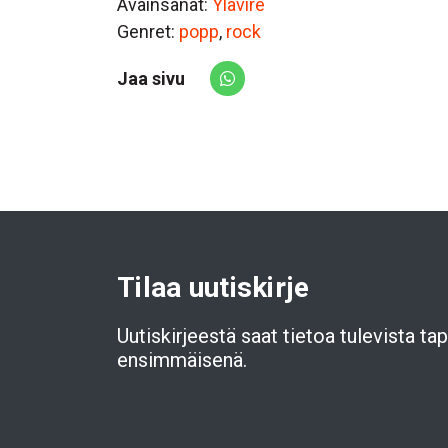
Avainsanat:
Ylävire
Genret:
popp
,
rock
Jaa sivu
Share via Whatsapp
Tilaa uutiskirje
Uutiskirjeestä saat tietoa tulevista t
ensimmäisenä.