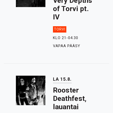
Very Depths
of Torvi pt.
IV
TORVI
KLO 21-04.30
VAPAA PÄÄSY
LA 15.8.
Rooster
Deathfest,
lauantai