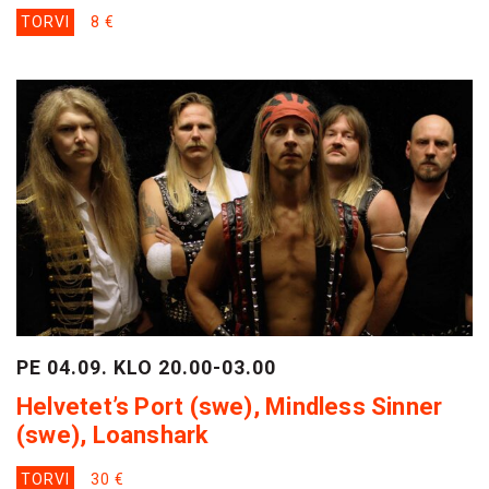
TORVI
8 €
PE 04.09. KLO 20.00-03.00
Helvetet’s Port (swe), Mindless Sinner
(swe), Loanshark
TORVI
30 €